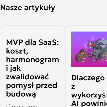
Nasze artykuły
MVP dla SaaS:
koszt,
harmonogram
i jak
zwalidować
Dlaczego
pomysł przed
z
budową
wykorzys
AI powini