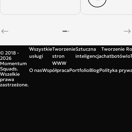
Wszystkie
Tworzenie
Sztuczna
Tworzenie
Ro
© 2018 -
usługi
stron
inteligencja
chatbotów
Io
2026
WWW
Momentum
Squads.
O nas
Współpraca
Portfolio
Blog
Polityka prywa
Wszelkie
prawa
zastrzeżone.