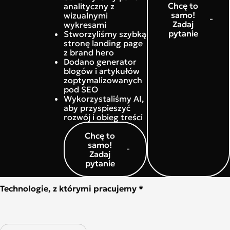
Chcę to
analityczny z
samo!
wizualnymi
Zadaj
wykresami
pytanie
Stworzyliśmy szybką
stronę landing page
z brand hero
Dodano generator
blogów i artykułów
zoptymalizowanych
pod SEO
Wykorzystaliśmy AI,
aby przyspieszyć
rozwój i obieg treści
Chcę to
samo!
Zadaj
pytanie
Technologie, z którymi pracujemy *