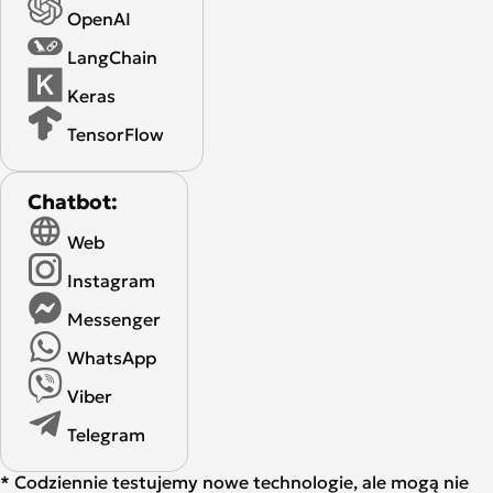
OpenAI
LangChain
Keras
TensorFlow
Chatbot:
Web
Instagram
Messenger
WhatsApp
Viber
Telegram
* Codziennie testujemy nowe technologie, ale mogą nie