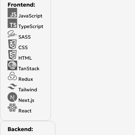
Frontend:
JavaScript
TypeScript
SASS
CSS
HTML
TanStack
Redux
Tailwind
Next.js
React
Backend: