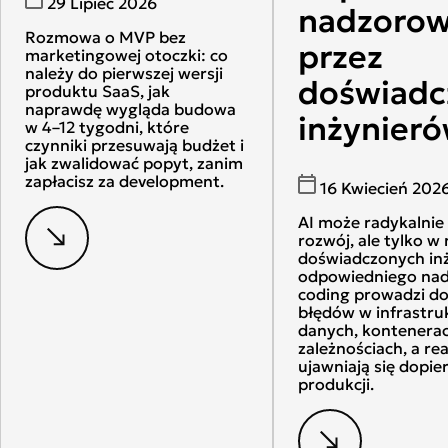
29 Lipiec 2026
nadzoro
Rozmowa o MVP bez
przez
marketingowej otoczki: co
należy do pierwszej wersji
doświadc
produktu SaaS, jak
naprawdę wygląda budowa
inżynier
w 4–12 tygodni, które
czynniki przesuwają budżet i
jak zwalidować popyt, zanim
zapłacisz za development.
16 Kwiecień 202
AI może radykalnie
rozwój, ale tylko w
doświadczonych inż
odpowiedniego nad
coding prowadzi do
błędów w infrastru
danych, kontenerac
zależnościach, a rea
ujawniają się dopier
produkcji.