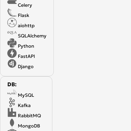
Celery
Flask
aiohttp
SQLAlchemy
Python
FastAPI
Django
DB:
MySQL
Kafka
RabbitMQ
MongoDB