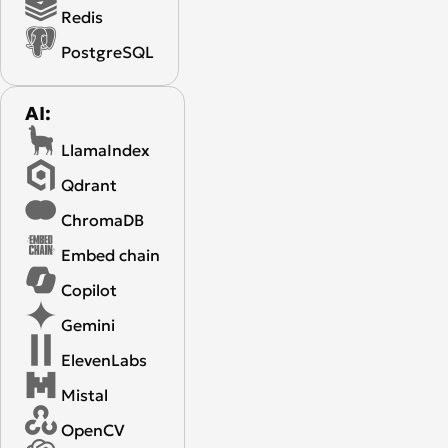
Redis
PostgreSQL
AI:
LlamaIndex
Qdrant
ChromaDB
Embed chain
Copilot
Gemini
ElevenLabs
Mistal
OpenCV