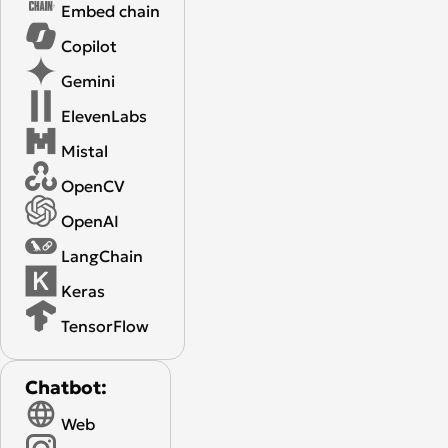
Embed chain
Copilot
Gemini
ElevenLabs
Mistal
OpenCV
OpenAI
LangChain
Keras
TensorFlow
Chatbot:
Web