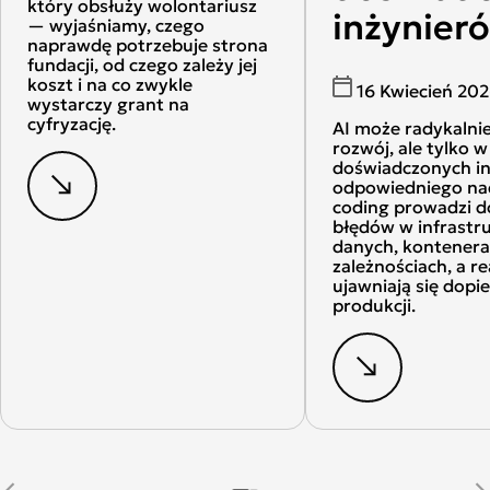
który obsłuży wolontariusz
inżynier
— wyjaśniamy, czego
naprawdę potrzebuje strona
fundacji, od czego zależy jej
koszt i na co zwykle
16 Kwiecień 20
wystarczy grant na
cyfryzację.
AI może radykalnie
rozwój, ale tylko 
doświadczonych in
odpowiedniego na
coding prowadzi d
błędów w infrastr
danych, kontenera
zależnościach, a re
ujawniają się dopie
produkcji.