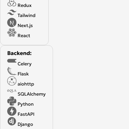
Redux
Tailwind
Next.js
React
Backend:
Celery
Flask
aiohttp
SQLAlchemy
Python
FastAPI
Django