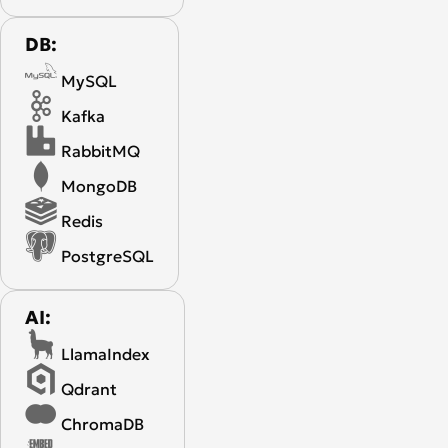
DB:
MySQL
Kafka
RabbitMQ
MongoDB
Redis
PostgreSQL
AI:
LlamaIndex
Qdrant
ChromaDB