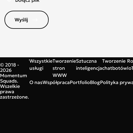
Wyślij
Wszystkie
Tworzenie
Sztuczna
Tworzenie
Ro
© 2018 -
usługi
stron
inteligencja
chatbotów
Io
2026
WWW
Momentum
Squads.
O nas
Współpraca
Portfolio
Blog
Polityka prywa
Wszelkie
prawa
zastrzeżone.