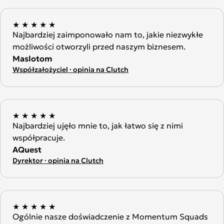
★
★
★
★
★
Najbardziej zaimponowało nam to, jakie niezwykłe
możliwości otworzyli przed naszym biznesem.
Maslotom
Współzałożyciel · opinia na Clutch
★
★
★
★
★
Najbardziej ujęło mnie to, jak łatwo się z nimi
współpracuje.
AQuest
Dyrektor · opinia na Clutch
★
★
★
★
★
Ogólnie nasze doświadczenie z Momentum Squads