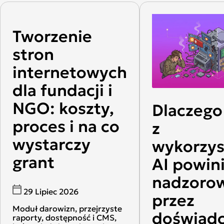
Tworzenie
stron
internetowych
dla fundacji i
NGO: koszty,
Dlaczego
proces i na co
z
wystarczy
wykorzy
grant
AI powin
nadzoro
29 Lipiec 2026
przez
Moduł darowizn, przejrzyste
doświad
raporty, dostępność i CMS,