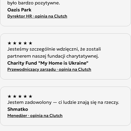
było bardzo pozytywne.
Oazis Park
Dyrektor HR · opinia na Clutch
★
★
★
★
★
Jesteśmy szczególnie wdzięczni, że zostali
partnerem naszej fundacji charytatywnej.
Charity Fund "My Home is Ukraine"
Przewodniczący zarządu · opinia na Clutch
★
★
★
★
★
Jestem zadowolony — ci ludzie znają się na rzeczy.
Shmatko
Menedżer · opinia na Clutch