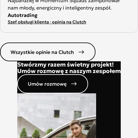
Najbardziej w Momentum Squads zaimponował
nam młody, energiczny i inteligentny zespół.
Autotrading
Szef obsługi klienta · opinia na Clutch
Wszystkie opinie na Clutch
Stwórzmy razem świetny projekt!
Umów rozmowę z naszym zespołem
Umów rozmowę