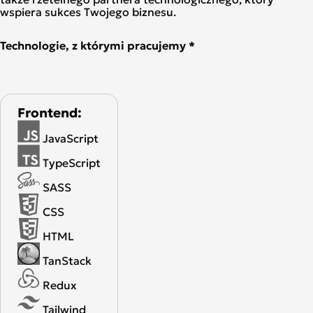
wspiera sukces Twojego biznesu.
Technologie, z którymi pracujemy *
Frontend:
JavaScript
TypeScript
SASS
CSS
HTML
TanStack
Redux
Tailwind