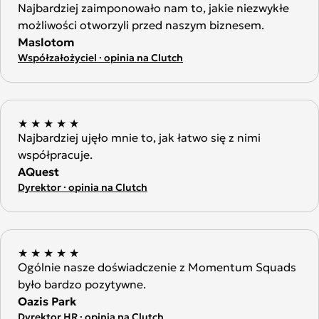
Najbardziej zaimponowało nam to, jakie niezwykłe
możliwości otworzyli przed naszym biznesem.
Maslotom
Współzałożyciel · opinia na Clutch
★
★
★
★
★
Najbardziej ujęło mnie to, jak łatwo się z nimi
współpracuje.
AQuest
Dyrektor · opinia na Clutch
★
★
★
★
★
Ogólnie nasze doświadczenie z Momentum Squads
było bardzo pozytywne.
Oazis Park
Dyrektor HR · opinia na Clutch