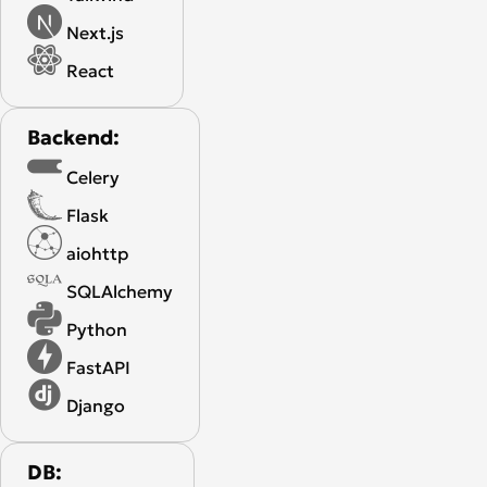
Next.js
React
Backend:
Celery
Flask
aiohttp
SQLAlchemy
Python
FastAPI
Django
DB: