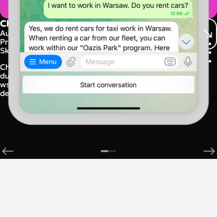
Chatbot rekrutacyjny AI 24/7 — Oazis Park
Automatyzacja rekrutacji 24/7
Przekazanie do konsultanta w razie wątpliwości
Skalowalna baza wiedzy
Chatbot AI automatyzujący rekrutację kierowców dla
dużej polskiej firmy transportowej. Zapewnia
wsparcie 24/7, przekierowanie do konsultanta oraz
dedykowaną bazę wiedzy.