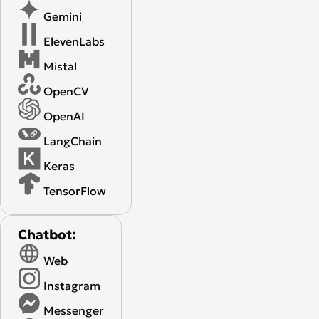
Gemini
ElevenLabs
Mistal
OpenCV
OpenAI
LangChain
Keras
TensorFlow
Chatbot:
Web
Instagram
Messenger