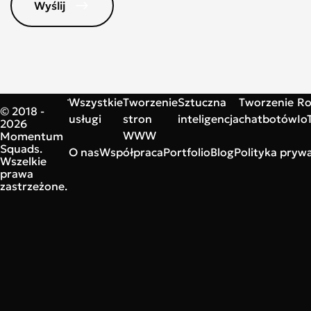
Wyślij
Wszystkie
Tworzenie
Sztuczna
Tworzenie
Ro
© 2018 -
usługi
stron
inteligencja
chatbotów
Io
2026
WWW
Momentum
Squads.
O nas
Współpraca
Portfolio
Blog
Polityka prywa
Wszelkie
prawa
zastrzeżone.