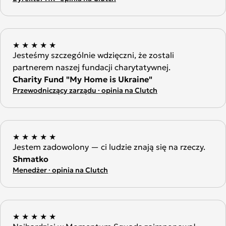
★
★
★
★
★
Jesteśmy szczególnie wdzięczni, że zostali
partnerem naszej fundacji charytatywnej.
Charity Fund "My Home is Ukraine"
Przewodniczący zarządu · opinia na Clutch
★
★
★
★
★
Jestem zadowolony — ci ludzie znają się na rzeczy.
Shmatko
Menedżer · opinia na Clutch
★
★
★
★
★