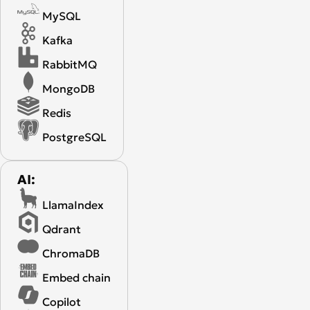
MySQL
Kafka
RabbitMQ
MongoDB
Redis
PostgreSQL
AI:
LlamaIndex
Qdrant
ChromaDB
Embed chain
Copilot