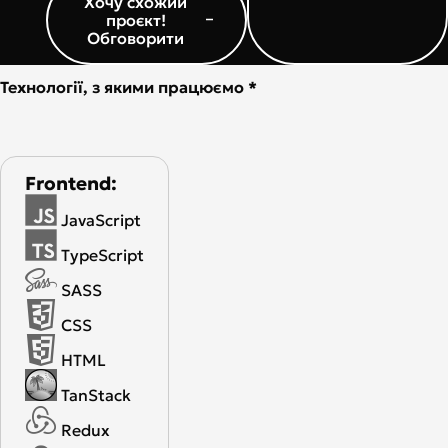
Хочу схожий
проєкт!
Обговорити
Технології, з якими працюємо *
Frontend:
JavaScript
TypeScript
SASS
CSS
HTML
TanStack
Redux