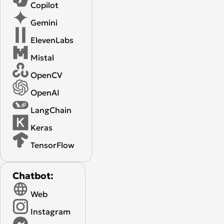
Copilot
Gemini
ElevenLabs
Mistal
OpenCV
OpenAI
LangChain
Keras
TensorFlow
Chatbot:
Web
Instagram