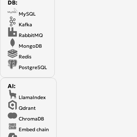
DB:
MySQL
Kafka
RabbitMQ
MongoDB
Redis
PostgreSQL
AI:
LlamaIndex
Qdrant
ChromaDB
Embed chain