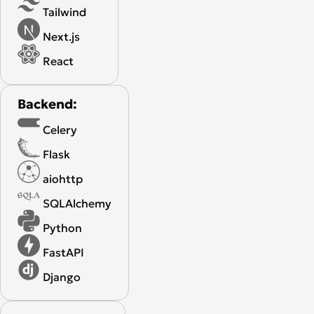
Tailwind
Next.js
React
Backend:
Celery
Flask
aiohttp
SQLAlchemy
Python
FastAPI
Django