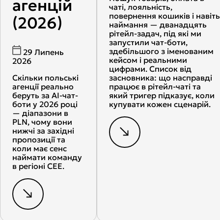
агенцій
чаті, лояльність,
повернення кошиків і навіть
(2026)
наймання — дванадцять
рітейл-задач, під які ми
запустили чат-боти,
здебільшого з іменованим
29 Липень
кейсом і реальними
2026
цифрами. Список від
Скільки польські
засновника: що насправді
агенції реально
працює в рітейл-чаті та
беруть за AI-чат-
який тригер підказує, коли
боти у 2026 році
купувати кожен сценарій.
— діапазони в
PLN, чому вони
нижчі за західні
пропозиції та
коли має сенс
наймати команду
в регіоні CEE.