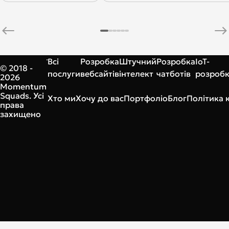
Всі
Розробка
Штучний
Розробка
IoT-
© 2018 -
послуги
вебсайтів
інтелект
чатботів
розроб
2026
Momentum
Squads. Усі
Хто ми
Хочу до вас
Портфоліо
Блог
Політика 
права
захищено