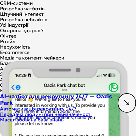
CRM-системи
Розробка чатботів
Штучний інтелект
Розробка вебсайтів
Усі індустрії
Охорона здоровʼя
Фінтех
Рітейл
Нерухомість
E-commerce
Медіа та контент-мейкери
Благодійність і фандрейзинг
Авто та мобільність
SaaS і стартапи
AI та автоматизація
CRM
HR-процеси
AI-чатбот для рекрутингу 24/7 — Oazis
Park
Автоматизація рекрутингу 24/7
Передача людині при невизначеності
Масштабована база знань
Штучний інтелект
Розробка чатботів