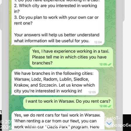
1
Всі
Розробка
Штучний
Розробка
IoT-
© 2018 -
послуги
вебсайтів
інтелект
чатботів
розроб
2026