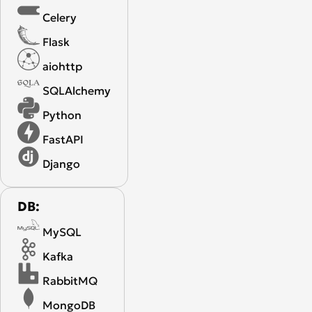
Celery
Flask
aiohttp
SQLAlchemy
Python
FastAPI
Django
DB:
MySQL
Kafka
RabbitMQ
MongoDB