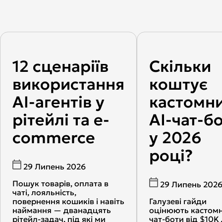
12 сценаріїв
Скільки
використання
коштує
AI-агентів у
кастомн
рітейлі та e-
AI-чат-б
commerce
у 2026
році?
29 Липень 2026
Пошук товарів, оплата в
29 Липень 202
чаті, лояльність,
повернення кошиків і навіть
Галузеві гайди
наймання — дванадцять
оцінюють кастомн
рітейл-задач, під які ми
чат-боти від $10K