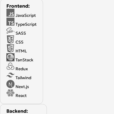
Frontend:
JavaScript
TypeScript
SASS
CSS
HTML
TanStack
Redux
Tailwind
Next.js
React
Backend: