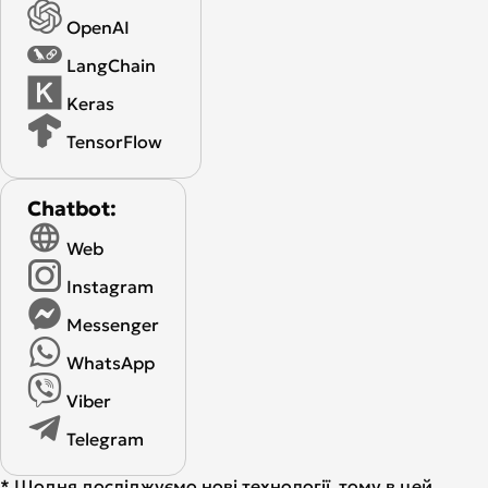
OpenAI
LangChain
Keras
TensorFlow
Chatbot:
Web
Instagram
Messenger
WhatsApp
Viber
Telegram
* Щодня досліджуємо нові технології, тому в цей