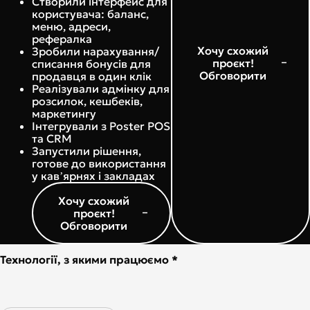
Створили інтерфейс для
користувача: баланс,
меню, адреси,
рефералка
Хочу схожий
Зробили нарахування/
проєкт!
списання бонусів для
Обговорити
продавця в один клік
Реалізували адмінку для
розсилок, кешбеків,
маркетингу
Інтегрували з Poster POS
та CRM
Запустили рішення,
готове до використання
у кавʼярнях і закладах
Хочу схожий
проєкт!
Обговорити
Технології, з якими працюємо *