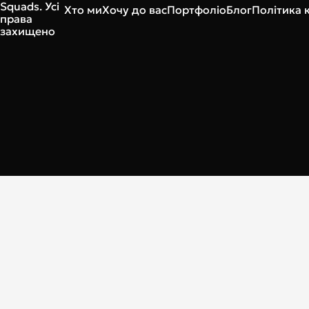
Squads. Усі
Хто ми
Хочу до вас
Портфоліо
Блог
Політика 
права
захищено