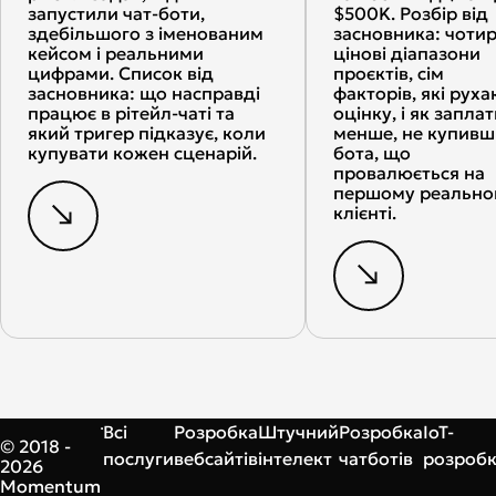
запустили чат-боти,
$500K. Розбір від
здебільшого з іменованим
засновника: чоти
кейсом і реальними
цінові діапазони
цифрами. Список від
проєктів, сім
засновника: що насправді
факторів, які рух
працює в рітейл-чаті та
оцінку, і як запла
який тригер підказує, коли
менше, не купивш
купувати кожен сценарій.
бота, що
провалюється на
першому реально
клієнті.
Всі
Розробка
Штучний
Розробка
IoT-
© 2018 -
послуги
вебсайтів
інтелект
чатботів
розроб
2026
Momentum