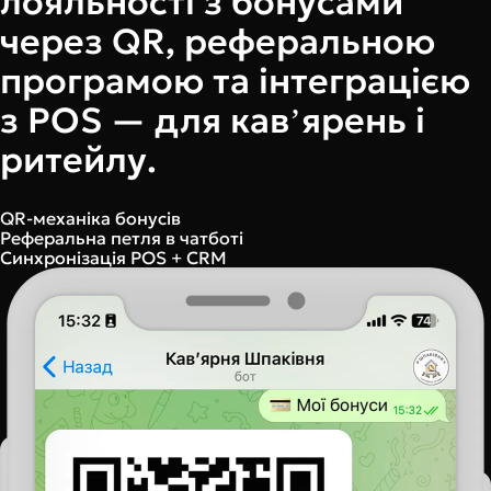
лояльності з бонусами
через QR, реферальною
програмою та інтеграцією
з POS — для кавʼярень і
ритейлу.
QR-механіка бонусів
Реферальна петля в чатботі
Синхронізація POS + CRM