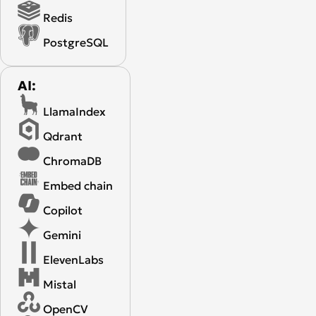
Redis
PostgreSQL
AI:
LlamaIndex
Qdrant
ChromaDB
Embed chain
Copilot
Gemini
ElevenLabs
Mistal
OpenCV